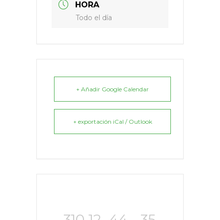
HORA
Todo el día
+ Añadir Google Calendar
+ exportación iCal / Outlook
310
12
44
35