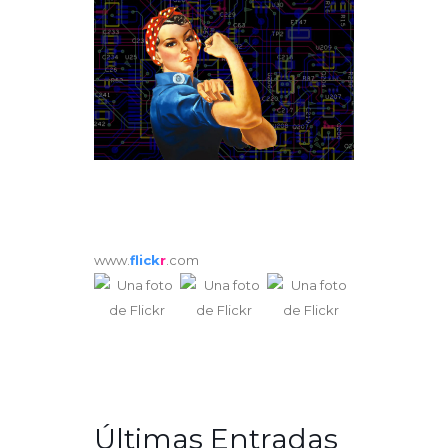
www.
flick
r
.com
Últimas Entradas