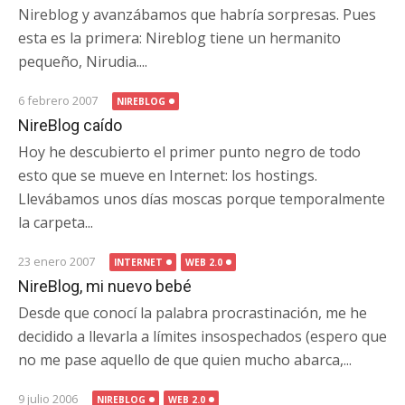
Nireblog y avanzábamos que habría sorpresas. Pues
esta es la primera: Nireblog tiene un hermanito
pequeño, Nirudia....
6 febrero 2007
NIREBLOG
NireBlog caído
Hoy he descubierto el primer punto negro de todo
esto que se mueve en Internet: los hostings.
Llevábamos unos días moscas porque temporalmente
la carpeta...
23 enero 2007
INTERNET
WEB 2.0
NireBlog, mi nuevo bebé
Desde que conocí la palabra procrastinación, me he
decidido a llevarla a límites insospechados (espero que
no me pase aquello de que quien mucho abarca,...
9 julio 2006
NIREBLOG
WEB 2.0