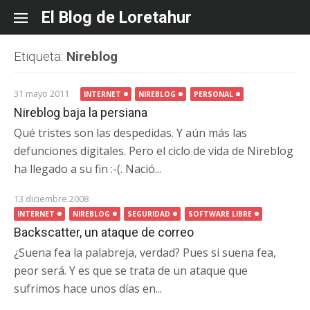
Skip
El Blog de Loretahur
to
content
Etiqueta:
Nireblog
31 mayo 2011
INTERNET
NIREBLOG
PERSONAL
Nireblog baja la persiana
Qué tristes son las despedidas. Y aún más las
defunciones digitales. Pero el ciclo de vida de Nireblog
ha llegado a su fin :-(. Nació...
13 diciembre 2008
INTERNET
NIREBLOG
SEGURIDAD
SOFTWARE LIBRE
Backscatter, un ataque de correo
¿Suena fea la palabreja, verdad? Pues si suena fea,
peor será. Y es que se trata de un ataque que
sufrimos hace unos días en...