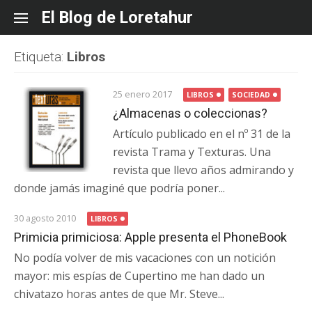
Skip
El Blog de Loretahur
to
content
Etiqueta:
Libros
25 enero 2017
LIBROS
SOCIEDAD
¿Almacenas o coleccionas?
Artículo publicado en el nº 31 de la
revista Trama y Texturas. Una
revista que llevo años admirando y
donde jamás imaginé que podría poner...
30 agosto 2010
LIBROS
Primicia primiciosa: Apple presenta el PhoneBook
No podía volver de mis vacaciones con un notición
mayor: mis espías de Cupertino me han dado un
chivatazo horas antes de que Mr. Steve...