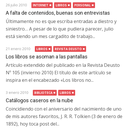
26 julio 2010
INTERNET
LIBROS
PERSONAL
A falta de contenidos, buenas son entrevistas
Últimamente no es que escriba entradas a diestro y
siniestro… A pesar de lo que pudiera parecer, julio
está siendo un mes cargadito de trabajo...
21 enero 2010
LIBROS
REVISTA DEUSTO
Los libros se asoman a las pantallas
Artículo extendido del publicado en la Revista Deusto
Nº 105 (invierno 2010) El título de este artículo se
inspira en el encabezado «Los libros no...
3 enero 2010
BIBLIOTECA
LIBROS
Catálogos caseros en la nube
Coincidiendo con el aniversario del nacimiento de uno
de mis autores favoritos, J. R. R. Tolkien (3 de enero de
1892), hoy toca post del...