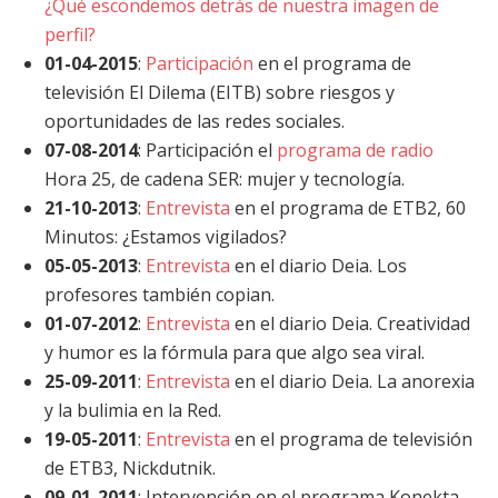
¿Qué escondemos detrás de nuestra imagen de
perfil?
01-04-2015
:
Participación
en el programa de
televisión El Dilema (EITB) sobre riesgos y
oportunidades de las redes sociales.
07-08-2014
: Participación el
programa de radio
Hora 25, de cadena SER: mujer y tecnología.
21-10-2013
:
Entrevista
en el programa de ETB2, 60
Minutos: ¿Estamos vigilados?
05-05-2013
:
Entrevista
en el diario Deia. Los
profesores también copian.
01-07-2012
:
Entrevista
en el diario Deia. Creatividad
y humor es la fórmula para que algo sea viral.
25-09-2011
:
Entrevista
en el diario Deia. La anorexia
y la bulimia en la Red.
19-05-2011
:
Entrevista
en el programa de televisión
de ETB3, Nickdutnik.
09-01-2011
: Intervención en el programa Konekta