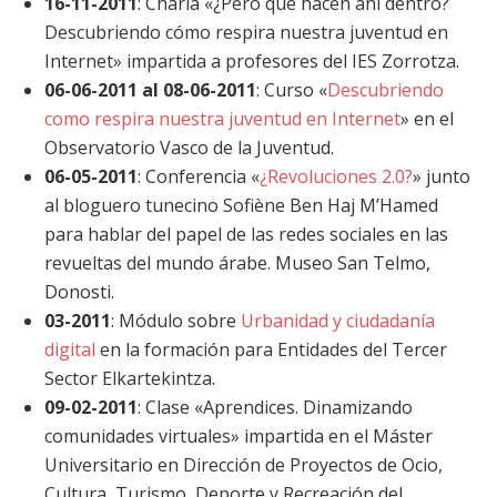
16-11-2011
: Charla «¿Pero qué hacen ahí dentro?
Descubriendo cómo respira nuestra juventud en
Internet» impartida a profesores del IES Zorrotza.
06-06-2011 al 08-06-2011
: Curso «
Descubriendo
como respira nuestra juventud en Internet
» en el
Observatorio Vasco de la Juventud.
06-05-2011
: Conferencia «
¿Revoluciones 2.0?
» junto
al bloguero tunecino Sofiène Ben Haj M’Hamed
para hablar del papel de las redes sociales en las
revueltas del mundo árabe. Museo San Telmo,
Donosti.
03-2011
: Módulo sobre
Urbanidad y ciudadanía
digital
en la formación para Entidades del Tercer
Sector Elkartekintza.
09-02-2011
: Clase «Aprendices. Dinamizando
comunidades virtuales» impartida en el Máster
Universitario en Dirección de Proyectos de Ocio,
Cultura, Turismo, Deporte y Recreación del