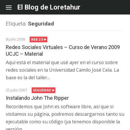
Skip
El Blog de Loretahur
to
content
Etiqueta:
Seguridad
8 julio 2009
WEB 2.0
Redes Sociales Virtuales – Curso de Verano 2009
UCJC – Material
Aquí está el material que usé ayer en el curso sobre
redes sociales en la Universidad Camilo José Cela. La
base es la del taller...
25 julio 2007
SEGURIDAD
Instalando John The Ripper
Recordemos que John es software libre, así que si
visitamos su página, podremos descargarnos tanto su
ejecutable como su código (ya tenemos disponible la
versión...