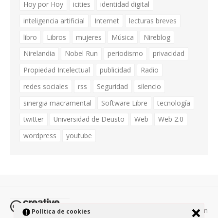
Hoy por Hoy
icities
identidad digital
inteligencia artificial
Internet
lecturas breves
libro
Libros
mujeres
Música
Nireblog
Nirelandia
Nobel Run
periodismo
privacidad
Propiedad Intelectual
publicidad
Radio
redes sociales
rss
Seguridad
silencio
sinergia macramental
Software Libre
tecnología
twitter
Universidad de Deusto
Web
Web 2.0
wordpress
youtube
Todos los contenidos de esta página están
Política de cookies