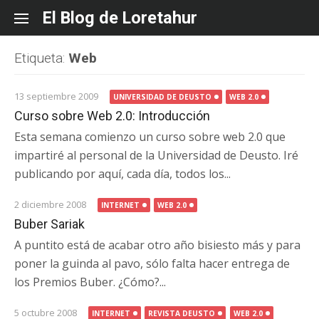
Skip
El Blog de Loretahur
to
content
Etiqueta:
Web
13 septiembre 2009
UNIVERSIDAD DE DEUSTO
WEB 2.0
Curso sobre Web 2.0: Introducción
Esta semana comienzo un curso sobre web 2.0 que
impartiré al personal de la Universidad de Deusto. Iré
publicando por aquí, cada día, todos los...
2 diciembre 2008
INTERNET
WEB 2.0
Buber Sariak
A puntito está de acabar otro año bisiesto más y para
poner la guinda al pavo, sólo falta hacer entrega de
los Premios Buber. ¿Cómo?...
5 octubre 2008
INTERNET
REVISTA DEUSTO
WEB 2.0