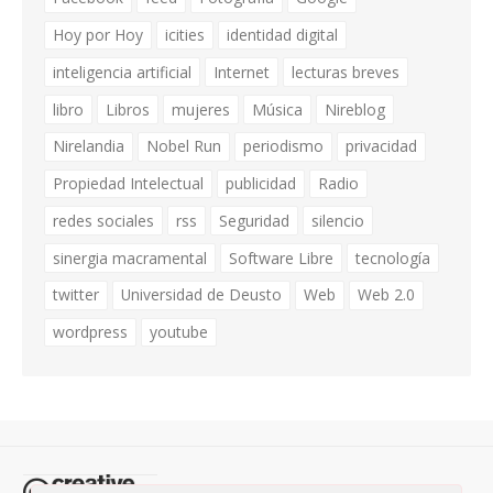
Hoy por Hoy
icities
identidad digital
inteligencia artificial
Internet
lecturas breves
libro
Libros
mujeres
Música
Nireblog
Nirelandia
Nobel Run
periodismo
privacidad
Propiedad Intelectual
publicidad
Radio
redes sociales
rss
Seguridad
silencio
sinergia macramental
Software Libre
tecnología
twitter
Universidad de Deusto
Web
Web 2.0
wordpress
youtube