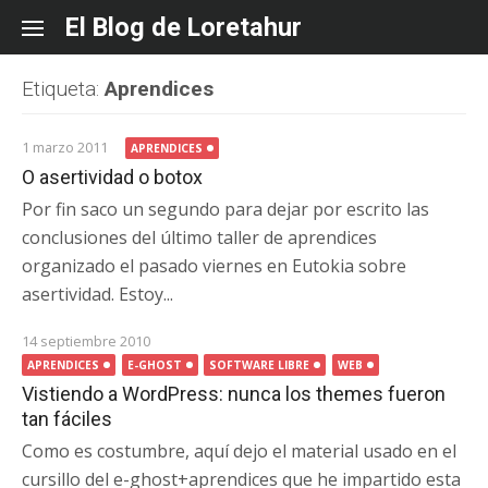
Skip
El Blog de Loretahur
to
content
Etiqueta:
Aprendices
1 marzo 2011
APRENDICES
O asertividad o botox
Por fin saco un segundo para dejar por escrito las
conclusiones del último taller de aprendices
organizado el pasado viernes en Eutokia sobre
asertividad. Estoy...
14 septiembre 2010
APRENDICES
E-GHOST
SOFTWARE LIBRE
WEB
Vistiendo a WordPress: nunca los themes fueron
tan fáciles
Como es costumbre, aquí dejo el material usado en el
cursillo del e-ghost+aprendices que he impartido esta