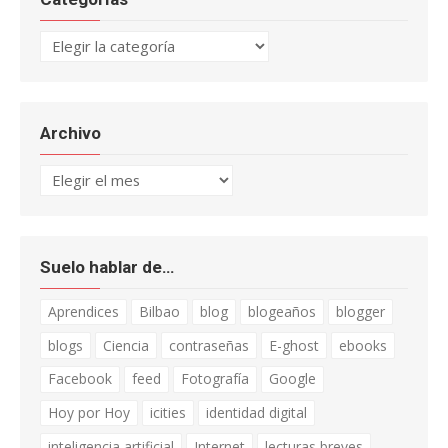
Categorías
Archivo
Archivo
Suelo hablar de…
Aprendices
Bilbao
blog
blogeaños
blogger
blogs
Ciencia
contraseñas
E-ghost
ebooks
Facebook
feed
Fotografía
Google
Hoy por Hoy
icities
identidad digital
inteligencia artificial
Internet
lecturas breves