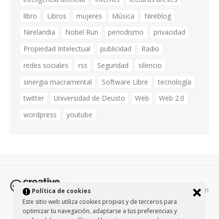
libro
Libros
mujeres
Música
Nireblog
Nirelandia
Nobel Run
periodismo
privacidad
Propiedad Intelectual
publicidad
Radio
redes sociales
rss
Seguridad
silencio
sinergia macramental
Software Libre
tecnología
twitter
Universidad de Deusto
Web
Web 2.0
wordpress
youtube
Todos los contenidos de esta página están
Política de cookies
protegidos por la licencia
Creative Commons Attribution-
Este sitio web utiliza cookies propias y de terceros para
optimizar tu navegación, adaptarse a tus preferencias y
NonCommercial-ShareAlike 3.0.
/
Política de privacidad
/