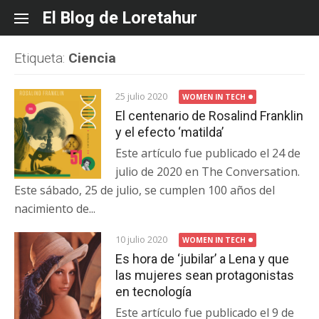
Skip
El Blog de Loretahur
to
content
Etiqueta:
Ciencia
25 julio 2020
WOMEN IN TECH
El centenario de Rosalind Franklin
y el efecto ‘matilda’
Este artículo fue publicado el 24 de
julio de 2020 en The Conversation.
Este sábado, 25 de julio, se cumplen 100 años del
nacimiento de...
10 julio 2020
WOMEN IN TECH
Es hora de ‘jubilar’ a Lena y que
las mujeres sean protagonistas
en tecnología
Este artículo fue publicado el 9 de