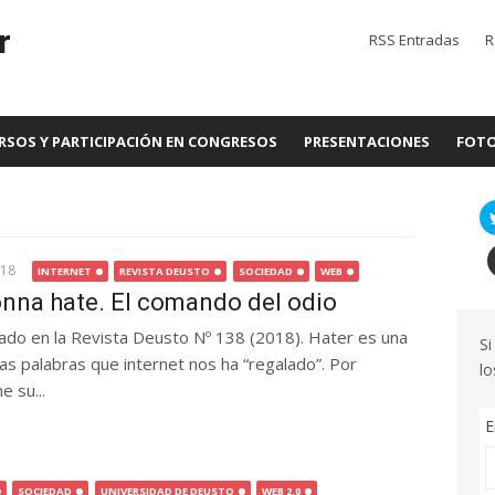
r
RSS Entradas
R
RSOS Y PARTICIPACIÓN EN CONGRESOS
PRESENTACIONES
FOTO
018
INTERNET
REVISTA DEUSTO
SOCIEDAD
WEB
nna hate. El comando del odio
icado en la Revista Deusto Nº 138 (2018). Hater es una
Si
s palabras que internet nos ha “regalado”. Por
lo
e su...
E
SOCIEDAD
UNIVERSIDAD DE DEUSTO
WEB 2.0