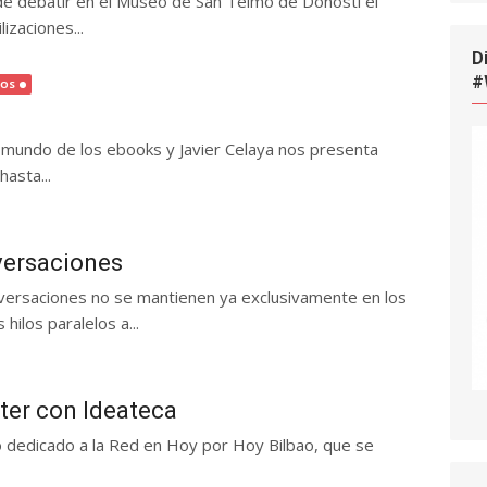
de debatir en el Museo de San Telmo de Donosti el
izaciones...
D
#
ROS
l mundo de los ebooks y Javier Celaya nos presenta
hasta...
versaciones
versaciones no se mantienen ya exclusivamente en los
ilos paralelos a...
tter con Ideateca
o dedicado a la Red en Hoy por Hoy Bilbao, que se