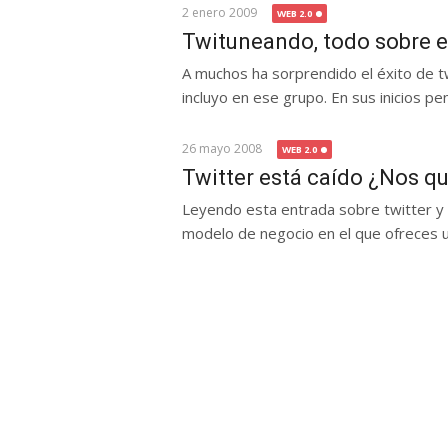
2 enero 2009
WEB 2.0
Twituneando, todo sobre el
A muchos ha sorprendido el éxito de tw
incluyo en ese grupo. En sus inicios pen
26 mayo 2008
WEB 2.0
Twitter está caído ¿Nos q
Leyendo esta entrada sobre twitter y s
modelo de negocio en el que ofreces un