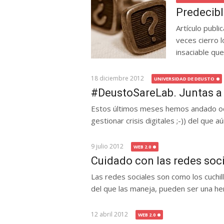
Predecib
Artículo publi
veces cierro 
insaciable que.
18 diciembre 2012
UNIVERSIDAD DE DEUSTO
#DeustoSareLab. Juntas a
Estos últimos meses hemos andado oc
gestionar crisis digitales ;-)) del que aú
9 julio 2012
WEB 2.0
Cuidado con las redes socia
Las redes sociales son como los cuchil
del que las maneja, pueden ser una herra
12 abril 2012
WEB 2.0