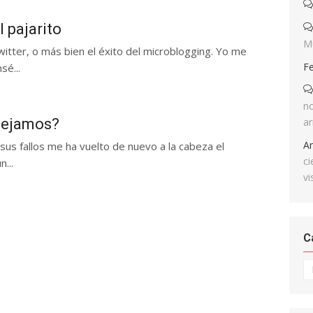
 pajarito
M
itter, o más bien el éxito del microblogging. Yo me
F
sé...
no
ar
uejamos?
A
us fallos me ha vuelto de nuevo a la cabeza el
ci
...
vi
C
Ca