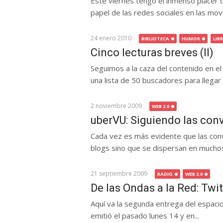
Este viernes tengo el inmenso placer 
papel de las redes sociales en las movil
24 enero 2010
BIBLIOTECA
HUMOR
LIB
Cinco lecturas breves (II)
Seguimos a la caza del contenido en e
una lista de 50 buscadores para llegar 
2 noviembre 2009
WEB 2.0
uberVU: Siguiendo las con
Cada vez es más evidente que las con
blogs sino que se dispersan en muchos h
21 septiembre 2009
RADIO
WEB 2.0
De las Ondas a la Red: Twi
Aquí va la segunda entrega del espaci
emitió el pasado lunes 14 y en...