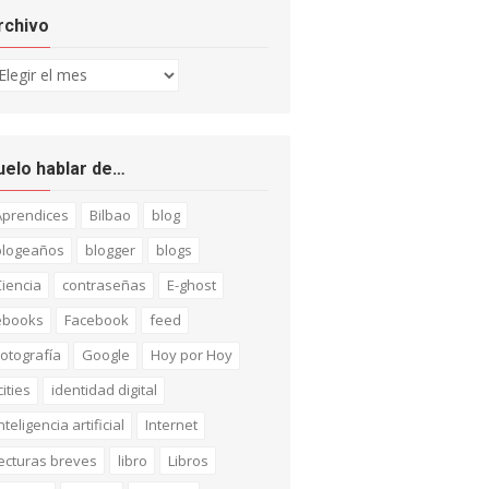
rchivo
chivo
uelo hablar de…
Aprendices
Bilbao
blog
blogeaños
blogger
blogs
iencia
contraseñas
E-ghost
ebooks
Facebook
feed
otografía
Google
Hoy por Hoy
cities
identidad digital
nteligencia artificial
Internet
ecturas breves
libro
Libros