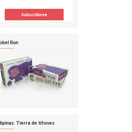
obel Run
ilipinas. Tierra de tifones