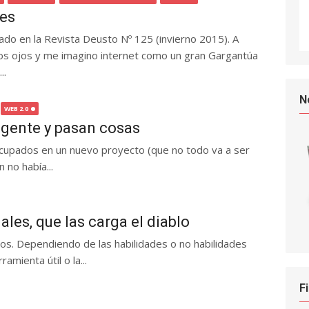
les
cado en la Revista Deusto Nº 125 (invierno 2015). A
los ojos y me imagino internet como un gran Gargantúa
..
N
WEB 2.0
 gente y pasan cosas
upados en un nuevo proyecto (que no todo va a ser
n no había...
les, que las carga el diablo
los. Dependiendo de las habilidades o no habilidades
mienta útil o la...
F