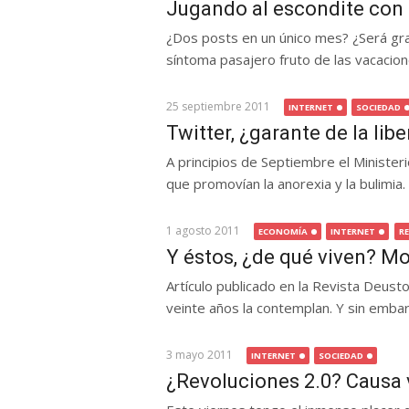
Jugando al escondite con 
¿Dos posts en un único mes? ¿Será gr
síntoma pasajero fruto de las vacacione
25 septiembre 2011
INTERNET
SOCIEDAD
Twitter, ¿garante de la lib
A principios de Septiembre el Ministeri
que promovían la anorexia y la bulimia.
1 agosto 2011
ECONOMÍA
INTERNET
R
Y éstos, ¿de qué viven? M
Artículo publicado en la Revista Deus
veinte años la contemplan. Y sin embarg
3 mayo 2011
INTERNET
SOCIEDAD
¿Revoluciones 2.0? Causa 