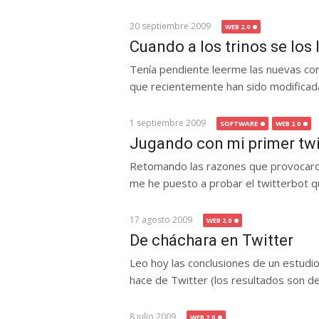
20 septiembre 2009
WEB 2.0
Cuando a los trinos se los 
Tenía pendiente leerme las nuevas con
que recientemente han sido modificadas
1 septiembre 2009
SOFTWARE
WEB 2.0
Jugando con mi primer twi
Retomando las razones que provocaron
me he puesto a probar el twitterbot qu
17 agosto 2009
WEB 2.0
De cháchara en Twitter
Leo hoy las conclusiones de un estudio
hace de Twitter (los resultados son de.
8 julio 2009
WEB 2.0