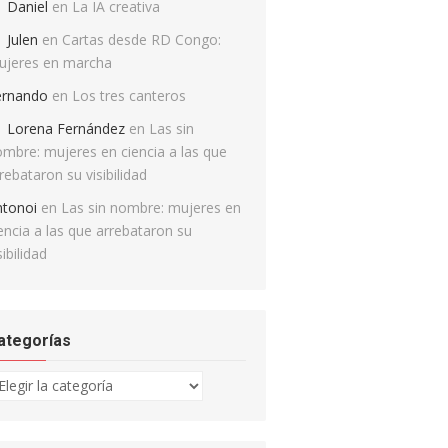
Daniel
en
La IA creativa
Julen
en
Cartas desde RD Congo:
ujeres en marcha
ernando
en
Los tres canteros
Lorena Fernández
en
Las sin
mbre: mujeres en ciencia a las que
rebataron su visibilidad
ntonoi
en
Las sin nombre: mujeres en
encia a las que arrebataron su
sibilidad
ategorías
tegorías