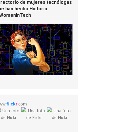
irectorio de mujeres tecnólogas
ue han hecho Historia
WomenInTech
ww.
flick
r
.com