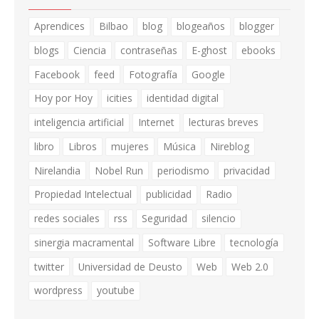
Aprendices
Bilbao
blog
blogeaños
blogger
blogs
Ciencia
contraseñas
E-ghost
ebooks
Facebook
feed
Fotografía
Google
Hoy por Hoy
icities
identidad digital
inteligencia artificial
Internet
lecturas breves
libro
Libros
mujeres
Música
Nireblog
Nirelandia
Nobel Run
periodismo
privacidad
Propiedad Intelectual
publicidad
Radio
redes sociales
rss
Seguridad
silencio
sinergia macramental
Software Libre
tecnología
twitter
Universidad de Deusto
Web
Web 2.0
wordpress
youtube