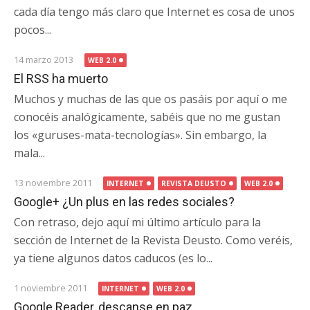
cada día tengo más claro que Internet es cosa de unos
pocos...
14 marzo 2013
WEB 2.0
El RSS ha muerto
Muchos y muchas de las que os pasáis por aquí o me
conocéis analógicamente, sabéis que no me gustan
los «guruses-mata-tecnologías». Sin embargo, la
mala...
13 noviembre 2011
INTERNET
REVISTA DEUSTO
WEB 2.0
Google+ ¿Un plus en las redes sociales?
Con retraso, dejo aquí mi último artículo para la
sección de Internet de la Revista Deusto. Como veréis,
ya tiene algunos datos caducos (es lo...
1 noviembre 2011
INTERNET
WEB 2.0
Google Reader, descanse en paz