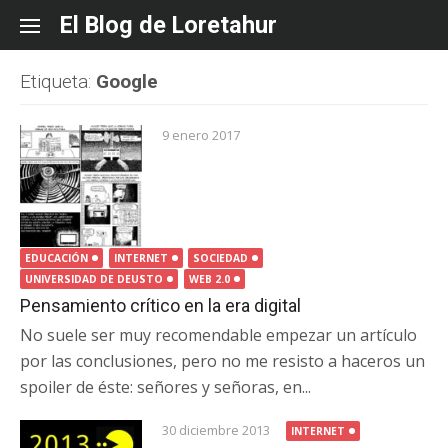
Skip
El Blog de Loretahur
to
content
Etiqueta:
Google
9 enero 2017
EDUCACIÓN
INTERNET
SOCIEDAD
UNIVERSIDAD DE DEUSTO
WEB 2.0
Pensamiento crítico en la era digital
No suele ser muy recomendable empezar un artículo
por las conclusiones, pero no me resisto a haceros un
spoiler de éste: señores y señoras, en...
30 diciembre 2013
INTERNET