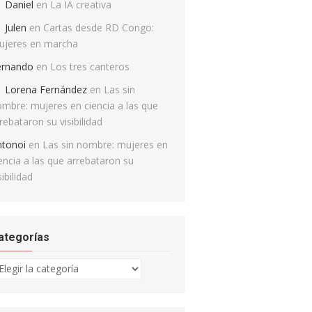
Daniel
en
La IA creativa
Julen
en
Cartas desde RD Congo:
ujeres en marcha
ernando
en
Los tres canteros
Lorena Fernández
en
Las sin
mbre: mujeres en ciencia a las que
rebataron su visibilidad
ntonoi
en
Las sin nombre: mujeres en
encia a las que arrebataron su
sibilidad
ategorías
tegorías