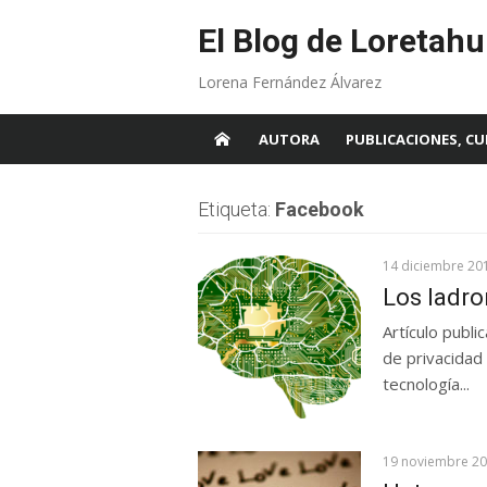
Skip
to
El Blog de Loretahu
content
Lorena Fernández Álvarez
AUTORA
PUBLICACIONES, CU
Etiqueta:
Facebook
14 diciembre 2
Los ladr
Artículo publ
de privacidad
tecnología...
19 noviembre 2