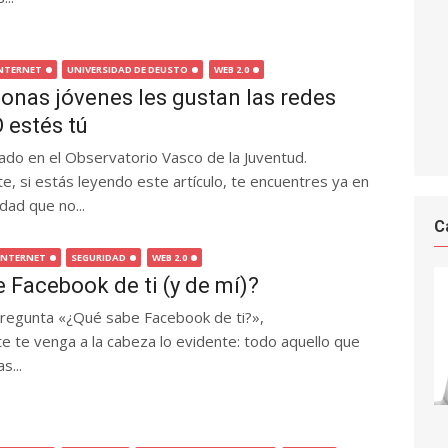
NTERNET
UNIVERSIDAD DE DEUSTO
WEB 2.0
sonas jóvenes les gustan las redes
 estés tú
cado en el Observatorio Vasco de la Juventud.
, si estás leyendo este artículo, te encuentres ya en
dad que no...
C
INTERNET
SEGURIDAD
WEB 2.0
 Facebook de ti (y de mí)?
 pregunta «¿Qué sabe Facebook de ti?»,
 te venga a la cabeza lo evidente: todo aquello que
s...