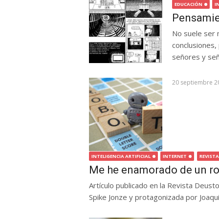
EDUCACIÓN
I
Pensamien
No suele ser 
conclusiones,
señores y seño
20 septiembre 2
INTELIGENCIA ARTIFICIAL
INTERNET
REVIST
Me he enamorado de un r
Artículo publicado en la Revista Deusto
Spike Jonze y protagonizada por Joaqui