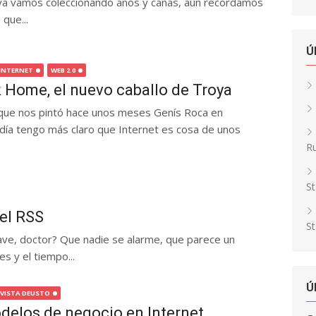
ya vamos coleccionando años y canas, aún recordamos
 que...
Ú
INTERNET
WEB 2.0
Home, el nuevo caballo de Troya
 que nos pintó hace unos meses Genís Roca en
día tengo más claro que Internet es cosa de unos
Ru
St
el RSS
St
ave, doctor? Que nadie se alarme, que parece un
s y el tiempo...
Ú
EVISTA DEUSTO
odelos de negocio en Internet