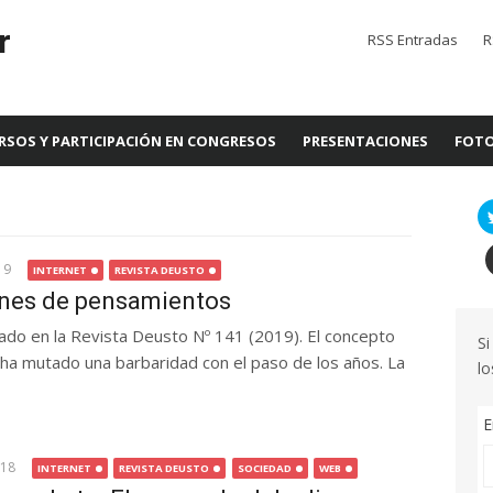
r
RSS Entradas
R
RSOS Y PARTICIPACIÓN EN CONGRESOS
PRESENTACIONES
FOTO
019
INTERNET
REVISTA DEUSTO
ones de pensamientos
icado en la Revista Deusto Nº 141 (2019). El concepto
Si
 ha mutado una barbaridad con el paso de los años. La
lo
E
018
INTERNET
REVISTA DEUSTO
SOCIEDAD
WEB