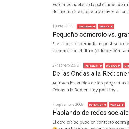
Este mes adelanto la publicación de mi
del mismo fue la que traté ayer en una.
1 junio 2010
SOCIEDAD
WEB 2.0
Pequeño comercio vs. gran
Si estabais esperando un post sobre e
vilmente con el título (pido perdón tamb
27 febrero 2010
INTERNET
MÚSICA
ON
De las Ondas a la Red: ene
Aquí van los audios de los programas 
Ondas a la Red en Hoy por Hoy...
4 septiembre 2009
INTERNET
WEB 2.0
Hablando de redes sociale
El otro día se puso en contacto conmi
) para hacerme una entrevista en El 