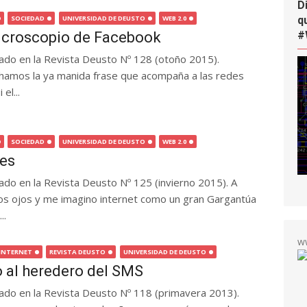
D
q
SOCIEDAD
UNIVERSIDAD DE DEUSTO
WEB 2.0
#
microscopio de Facebook
icado en la Revista Deusto Nº 128 (otoño 2015).
hamos la ya manida frase que acompaña a las redes
el...
SOCIEDAD
UNIVERSIDAD DE DEUSTO
WEB 2.0
les
cado en la Revista Deusto Nº 125 (invierno 2015). A
los ojos y me imagino internet como un gran Gargantúa
..
w
INTERNET
REVISTA DEUSTO
UNIVERSIDAD DE DEUSTO
 al heredero del SMS
icado en la Revista Deusto Nº 118 (primavera 2013).