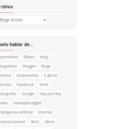
rchivo
chivo
uelo hablar de…
Aprendices
Bilbao
blog
blogeaños
blogger
blogs
iencia
contraseñas
E-ghost
ebooks
Facebook
feed
otografía
Google
Hoy por Hoy
cities
identidad digital
nteligencia artificial
Internet
ecturas breves
libro
Libros