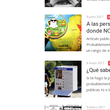
9 junio 2017
I
A las per
donde NO
Artículo publi
Probablemente
un rango de e
8 mayo 2017
¿Qué sabe
Si te hago la
probablemente
publicas tú o la
9 enero 2017