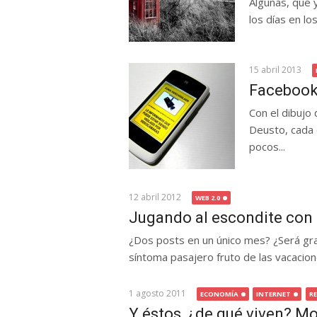
Algunas, que 
los días en los
15 abril 2013
Facebook 
Con el dibujo
Deusto, cada 
pocos...
12 abril 2012
WEB 2.0
Jugando al escondite con 
¿Dos posts en un único mes? ¿Será gr
síntoma pasajero fruto de las vacacione
1 agosto 2011
ECONOMÍA
INTERNET
R
Y éstos, ¿de qué viven? M