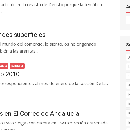
 artículo en la revista de Deusto porque la temática
A
..
Ar
des superficies
l mundo del comercio, lo siento, os he engañado
S
ién a las arañitas...
GD
RADIO
ro 2010
C
correspondientes al mes de enero de la sección De las
F
i
s en El Correo de Andalucía
i
l
go Paco Veiga (con cuenta en Twitter recién estrenada
Correo...