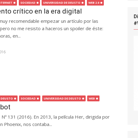
NTERNET
SOCIEDAD
UNIVERSIDAD DE DEUSTO
WEB 2.0
to crítico en la era digital
D
muy recomendable empezar un artículo por las
#
 pero no me resisto a haceros un spoiler de éste:
ras, en...
016
A DEUSTO
SOCIEDAD
UNIVERSIDAD DE DEUSTO
WEB
obot
 Nº 131 (2016). En 2013, la película Her, dirigida por
n Phoenix, nos contaba...