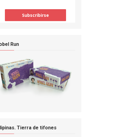
obel Run
ilipinas. Tierra de tifones