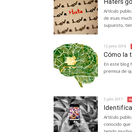
Haters go
Artículo publ
de esas mucha
supuesto, tien
12 junio 2018
Cómo la 
En este blog h
premisa de que
5 julio 2017
I
Identifíca
Artículo publ
conocido que 
tenido muchos