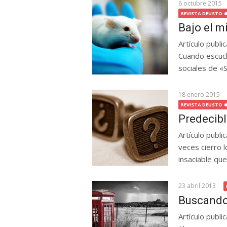
6 octubre 2015
REVISTA DEUSTO
Bajo el 
Artículo publ
Cuando escuc
sociales de «Si 
18 enero 2015
REVISTA DEUSTO
Predecib
Artículo publi
veces cierro 
insaciable que.
23 abril 2013
Buscando
Artículo publ