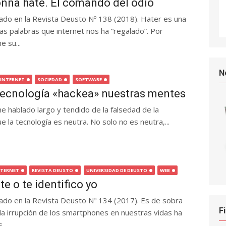
nna hate. El comando del odio
icado en la Revista Deusto Nº 138 (2018). Hater es una
s palabras que internet nos ha “regalado”. Por
e su...
N
INTERNET
SOCIEDAD
SOFTWARE
tecnología «hackea» nuestras mentes
e hablado largo y tendido de la falsedad de la
 la tecnología es neutra. No solo no es neutra,...
NTERNET
REVISTA DEUSTO
UNIVERSIDAD DE DEUSTO
WEB
te o te identifico yo
icado en la Revista Deusto Nº 134 (2017). Es de sobra
F
la irrupción de los smartphones en nuestras vidas ha
...