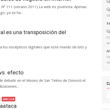
to Nº 111 (verano 2011) La web es jovencita. Apenas
o, ya se ha...
M
F
al es una transposición del
no
ar
 a los escépticos digitales que este mundo de bits y
A
ci
vi
vs. efecto
de debatir en el Museo de San Telmo de Donosti el
C
izaciones...
Ca
WEB 2.0
raataca