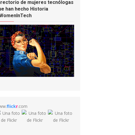
irectorio de mujeres tecnólogas
ue han hecho Historia
WomenInTech
ww.
flick
r
.com