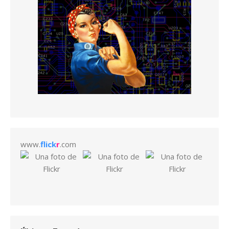
www.
flick
r
.com