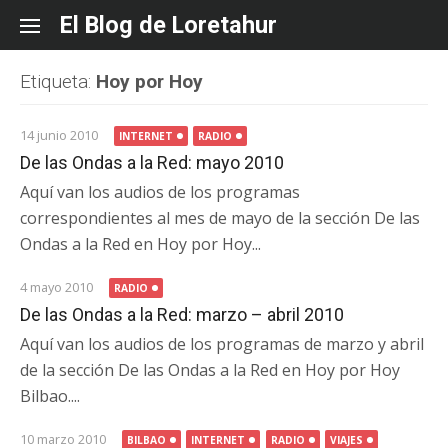
Skip
El Blog de Loretahur
to
content
Etiqueta:
Hoy por Hoy
14 junio 2010
INTERNET
RADIO
De las Ondas a la Red: mayo 2010
Aquí van los audios de los programas
correspondientes al mes de mayo de la sección De las
Ondas a la Red en Hoy por Hoy...
4 mayo 2010
RADIO
De las Ondas a la Red: marzo – abril 2010
Aquí van los audios de los programas de marzo y abril
de la sección De las Ondas a la Red en Hoy por Hoy
Bilbao....
10 marzo 2010
BILBAO
INTERNET
RADIO
VIAJES