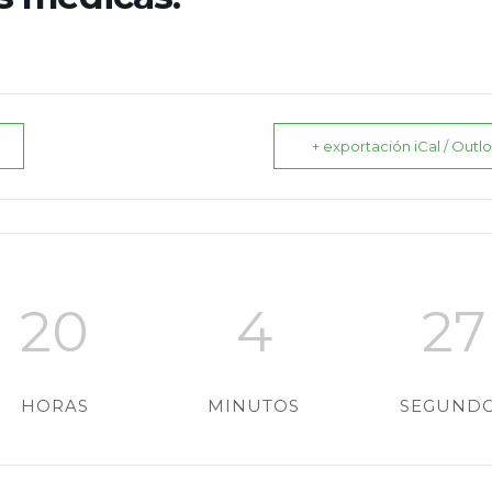
+ exportación iCal / Outl
20
4
26
HORAS
MINUTOS
SEGUND