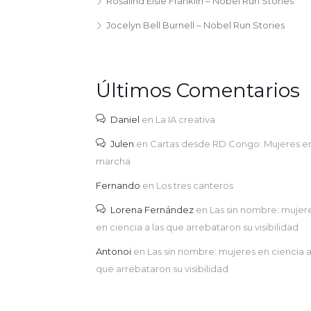
Rosalind Elsie Franklin – Nobel Run Stories
Jocelyn Bell Burnell – Nobel Run Stories
Últimos Comentarios
Daniel
en
La IA creativa
Julen
en
Cartas desde RD Congo: Mujeres e
marcha
Fernando
en
Los tres canteros
Lorena Fernández
en
Las sin nombre: mujer
en ciencia a las que arrebataron su visibilidad
Antonoi
en
Las sin nombre: mujeres en ciencia a
que arrebataron su visibilidad