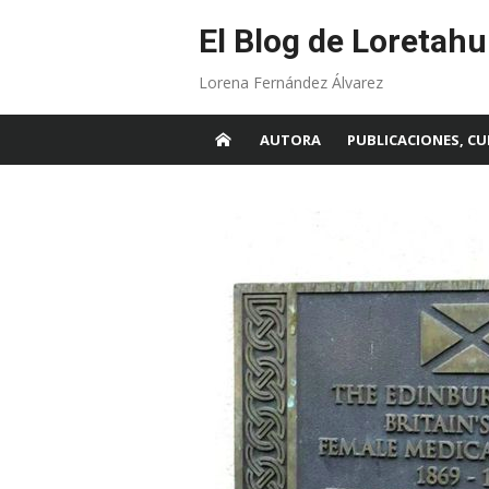
Skip
to
El Blog de Loretahu
content
Lorena Fernández Álvarez
AUTORA
PUBLICACIONES, CU