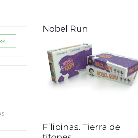
Nobel Run
ook
OS
Filipinas. Tierra de
tifones