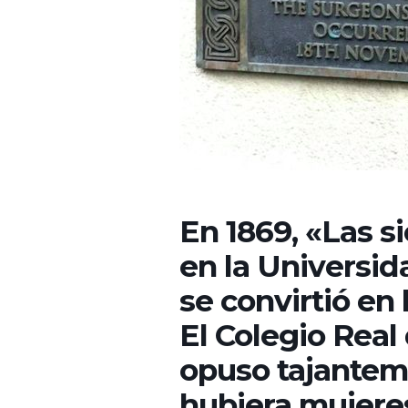
En 1869, «Las s
en la Universid
se convirtió en 
El Colegio Rea
opuso tajanteme
hubiera mujere