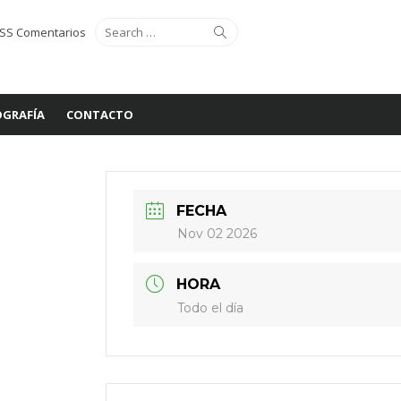
Search
Search
SS Comentarios
for:
GRAFÍA
CONTACTO
FECHA
Nov 02 2026
HORA
Todo el día