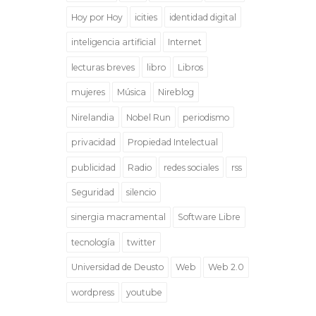
Hoy por Hoy
icities
identidad digital
inteligencia artificial
Internet
lecturas breves
libro
Libros
mujeres
Música
Nireblog
Nirelandia
Nobel Run
periodismo
privacidad
Propiedad Intelectual
publicidad
Radio
redes sociales
rss
Seguridad
silencio
sinergia macramental
Software Libre
tecnología
twitter
Universidad de Deusto
Web
Web 2.0
wordpress
youtube