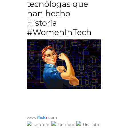
tecnólogas que
han hecho
Historia
#WomenInTech
www.
flick
r
.com