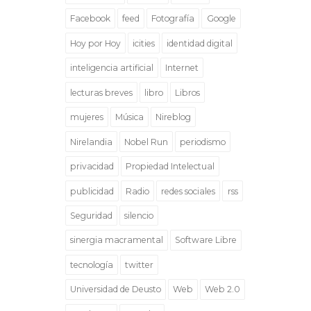
Facebook
feed
Fotografía
Google
Hoy por Hoy
icities
identidad digital
inteligencia artificial
Internet
lecturas breves
libro
Libros
mujeres
Música
Nireblog
Nirelandia
Nobel Run
periodismo
privacidad
Propiedad Intelectual
publicidad
Radio
redes sociales
rss
Seguridad
silencio
sinergia macramental
Software Libre
tecnología
twitter
Universidad de Deusto
Web
Web 2.0