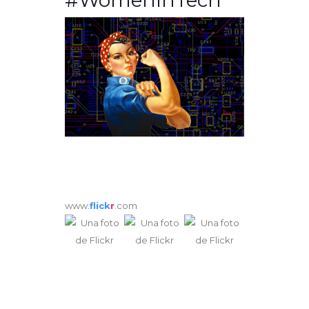
#WomenInTech
www.
flick
r
.com