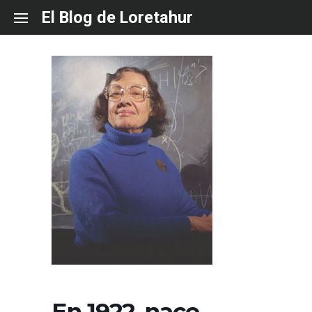
Skip
El Blog de Loretahur
to
content
En 1922, nace