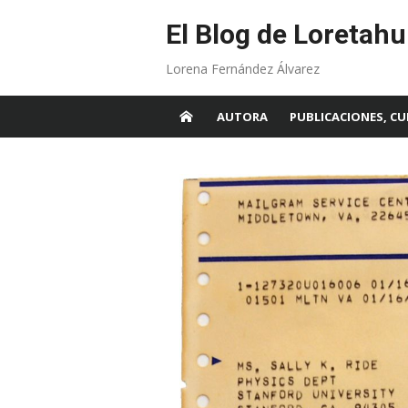
Skip
to
El Blog de Loretahu
content
Lorena Fernández Álvarez
AUTORA
PUBLICACIONES, CU