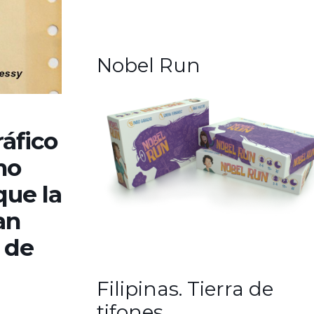
Nobel Run
ráfico
mo
que la
an
 de
Filipinas. Tierra de
tifones