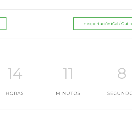
+ exportación iCal / Outl
14
11
6
HORAS
MINUTOS
SEGUND