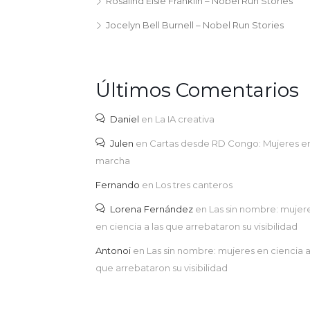
Rosalind Elsie Franklin – Nobel Run Stories
Jocelyn Bell Burnell – Nobel Run Stories
Últimos Comentarios
Daniel
en
La IA creativa
Julen
en
Cartas desde RD Congo: Mujeres e
marcha
Fernando
en
Los tres canteros
Lorena Fernández
en
Las sin nombre: mujer
en ciencia a las que arrebataron su visibilidad
Antonoi
en
Las sin nombre: mujeres en ciencia a
que arrebataron su visibilidad