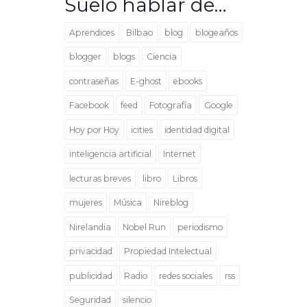
Suelo hablar de…
Aprendices
Bilbao
blog
blogeaños
blogger
blogs
Ciencia
contraseñas
E-ghost
ebooks
Facebook
feed
Fotografía
Google
Hoy por Hoy
icities
identidad digital
inteligencia artificial
Internet
lecturas breves
libro
Libros
mujeres
Música
Nireblog
Nirelandia
Nobel Run
periodismo
privacidad
Propiedad Intelectual
publicidad
Radio
redes sociales
rss
Seguridad
silencio