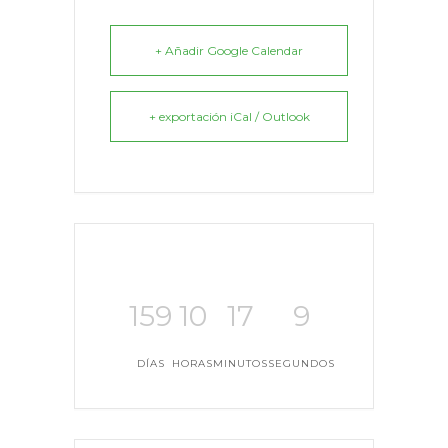
+ Añadir Google Calendar
+ exportación iCal / Outlook
159
10
17
8
DÍAS
HORAS
MINUTOS
SEGUNDOS