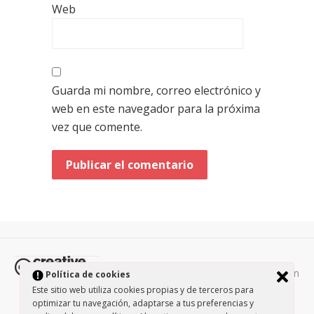
Web
Guarda mi nombre, correo electrónico y
web en este navegador para la próxima
vez que comente.
Todos los contenidos de esta página están
Política de cookies
protegidos por la licencia
Creative Commons Attribution-
Este sitio web utiliza cookies propias y de terceros para
optimizar tu navegación, adaptarse a tus preferencias y
NonCommercial-ShareAlike 3.0.
/
Política de privacidad
/