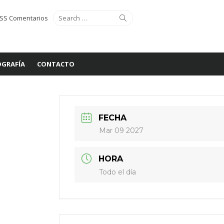
Search
Search
SS Comentarios
for:
GRAFÍA
CONTACTO
FECHA
Mar 09 2027
HORA
Todo el día