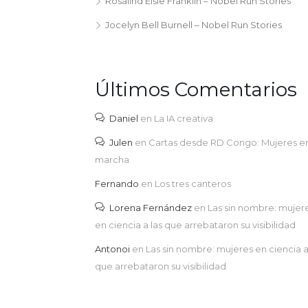
Rosalind Elsie Franklin – Nobel Run Stories
Jocelyn Bell Burnell – Nobel Run Stories
Últimos Comentarios
Daniel
en
La IA creativa
Julen
en
Cartas desde RD Congo: Mujeres e
marcha
Fernando
en
Los tres canteros
Lorena Fernández
en
Las sin nombre: mujer
en ciencia a las que arrebataron su visibilidad
Antonoi
en
Las sin nombre: mujeres en ciencia a
que arrebataron su visibilidad