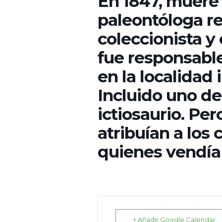
En 1847, muere
paleontóloga r
coleccionista y
fue responsabl
en la localidad
Incluido uno de
ictiosaurio. Pe
atribuían a los
quienes vendía 
+ Añadir Google Calendar