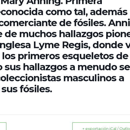
 Mary Anning. Primera
econocida como tal, además
 comerciante de fósiles. Ann
e de muchos hallazgos pion
 inglesa Lyme Regis, donde v
 los primeros esqueletos de
ro sus hallazgos a menudo se
 coleccionistas masculinos a
sus fósiles.
+ exportación iCal / Outl