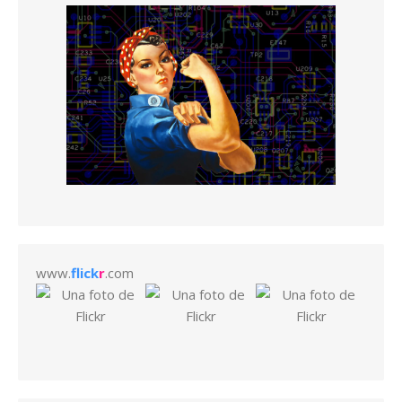
www.
flick
r
.com