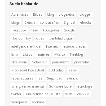
Suelo hablar de…
Aprendices
Bilbao
blog
blogeaños
blogger
blogs
Ciencia
contraseñas
E-ghost
ebooks
Facebook
feed
Fotografía
Google
Hoy por Hoy
icities
identidad digital
inteligencia artificial
Internet
lecturas breves
libro
Libros
mujeres
Música
Nireblog
Nirelandia
Nobel Run
periodismo
privacidad
Propiedad Intelectual
publicidad
Radio
redes sociales
rss
Seguridad
silencio
sinergia macramental
Software Libre
tecnología
twitter
Universidad de Deusto
Web
Web 2.0
wordpress
youtube