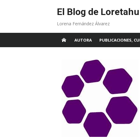
Skip
to
El Blog de Loretahu
content
Lorena Fernández Álvarez
AUTORA
PUBLICACIONES, CU