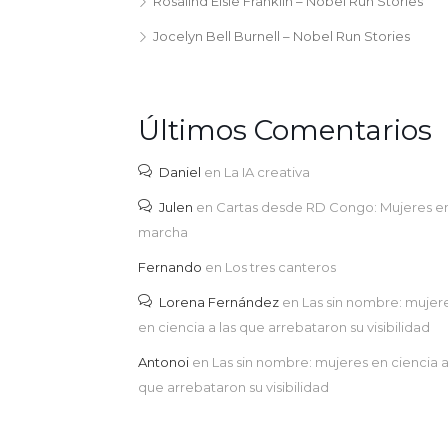
Rosalind Elsie Franklin – Nobel Run Stories
Jocelyn Bell Burnell – Nobel Run Stories
Últimos Comentarios
Daniel
en
La IA creativa
Julen
en
Cartas desde RD Congo: Mujeres e
marcha
Fernando
en
Los tres canteros
Lorena Fernández
en
Las sin nombre: mujer
en ciencia a las que arrebataron su visibilidad
Antonoi
en
Las sin nombre: mujeres en ciencia a
que arrebataron su visibilidad