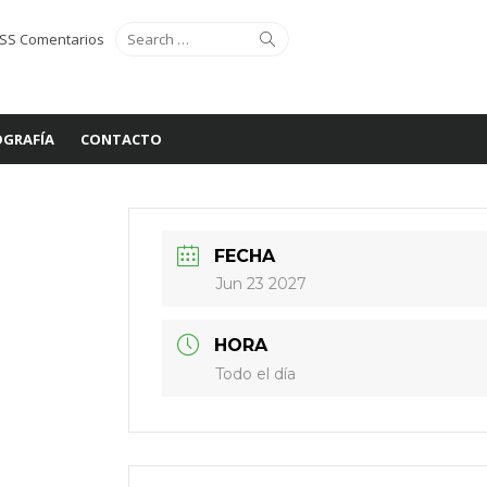
Search
Search
SS Comentarios
for:
GRAFÍA
CONTACTO
FECHA
Jun 23 2027
HORA
Todo el día