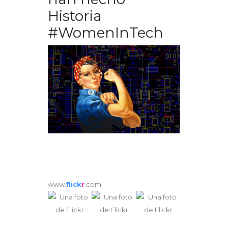
Historia
#WomenInTech
www.
flick
r
.com