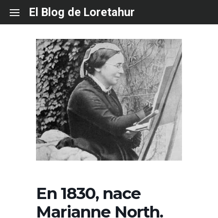
Skip
El Blog de Loretahur
to
content
En 1830, nace
Marianne North.