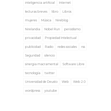
inteligencia artificial
Internet
lecturas breves
libro
Libros
mujeres
Música
Nireblog
Nirelandia
Nobel Run
periodismo
privacidad
Propiedad Intelectual
publicidad
Radio
redes sociales
rss
Seguridad
silencio
sinergia macramental
Software Libre
tecnología
twitter
Universidad de Deusto
Web
Web 2.0
wordpress
youtube