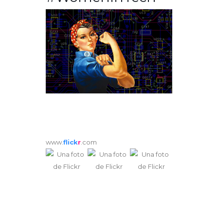
www.
flick
r
.com