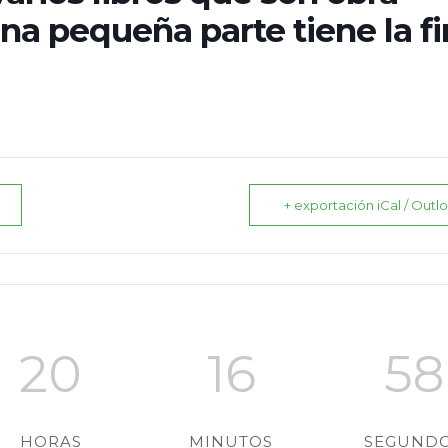
una pequeña parte tiene la f
+ exportación iCal / Outl
20
16
57
HORAS
MINUTOS
SEGUND