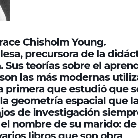
Grace Chisholm Young.
esa, precursora de la didác
. Sus teorías sobre el apren
 son las más modernas utili
 la primera que estudió que s
la geometría espacial que l
ajos de investigación siempr
el nombre de su marido: de 
varios libros que son obra