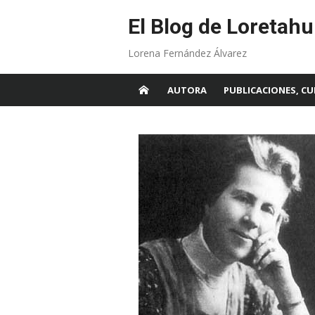
Skip
to
El Blog de Loretahu
content
Lorena Fernández Álvarez
AUTORA
PUBLICACIONES, CU