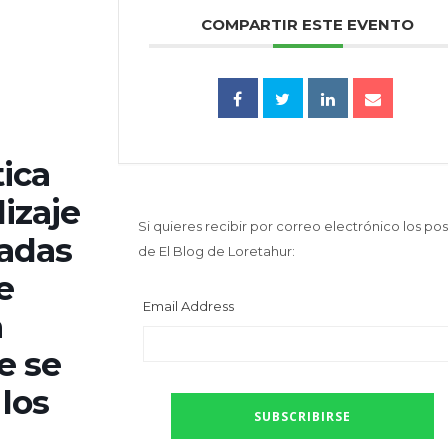
COMPARTIR ESTE EVENTO
tica
dizaje
Si quieres recibir por correo electrónico los pos
zadas
de El Blog de Loretahur:
e
Email Address
a
e se
los