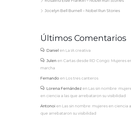
Rosalind Elsie Franklin – Nobel Run Stories
Jocelyn Bell Burnell – Nobel Run Stories
Últimos Comentarios
Daniel
en
La IA creativa
Julen
en
Cartas desde RD Congo: Mujeres e
marcha
Fernando
en
Los tres canteros
Lorena Fernández
en
Las sin nombre: mujer
en ciencia a las que arrebataron su visibilidad
Antonoi
en
Las sin nombre: mujeres en ciencia a
que arrebataron su visibilidad