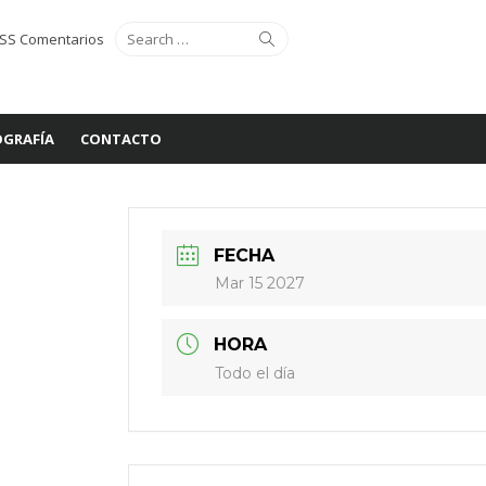
Search
Search
SS Comentarios
for:
GRAFÍA
CONTACTO
FECHA
Mar 15 2027
HORA
Todo el día