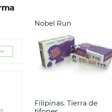
irma
Nobel Run
ook
Filipinas. Tierra de
tifones
OS