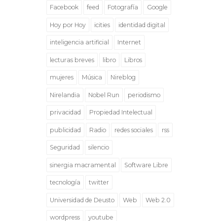
Facebook
feed
Fotografía
Google
Hoy por Hoy
icities
identidad digital
inteligencia artificial
Internet
lecturas breves
libro
Libros
mujeres
Música
Nireblog
Nirelandia
Nobel Run
periodismo
privacidad
Propiedad Intelectual
publicidad
Radio
redes sociales
rss
Seguridad
silencio
sinergia macramental
Software Libre
tecnología
twitter
Universidad de Deusto
Web
Web 2.0
wordpress
youtube