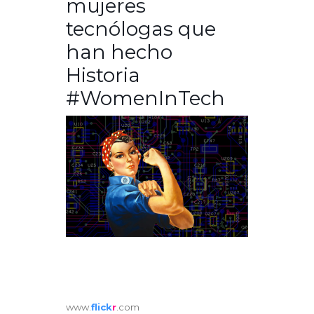
mujeres
tecnólogas que
han hecho
Historia
#WomenInTech
www.
flick
r
.com