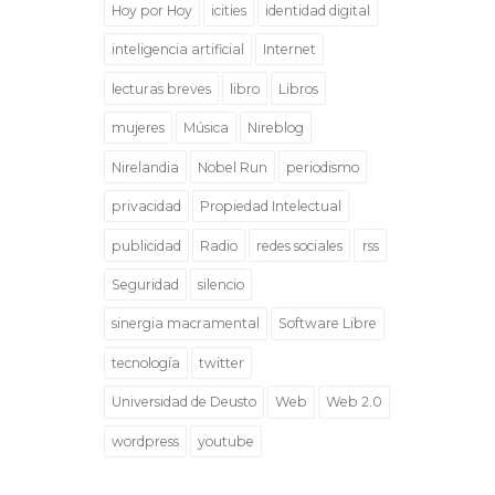
Hoy por Hoy
icities
identidad digital
inteligencia artificial
Internet
lecturas breves
libro
Libros
mujeres
Música
Nireblog
Nirelandia
Nobel Run
periodismo
privacidad
Propiedad Intelectual
publicidad
Radio
redes sociales
rss
Seguridad
silencio
sinergia macramental
Software Libre
tecnología
twitter
Universidad de Deusto
Web
Web 2.0
wordpress
youtube