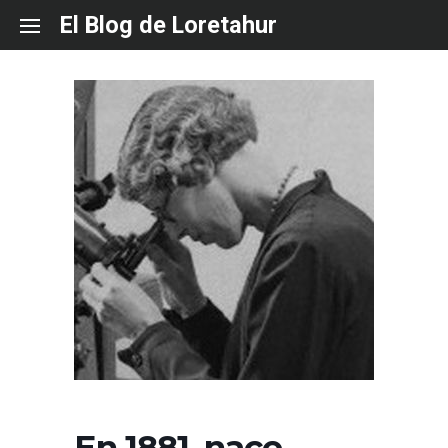
Skip
El Blog de Loretahur
to
content
En 1881, nace