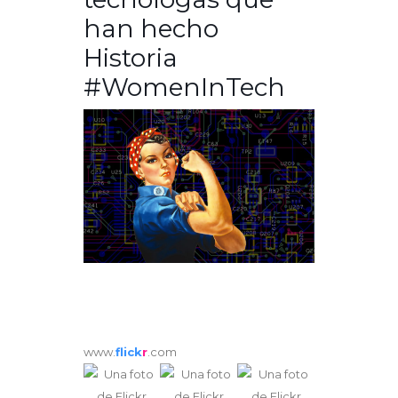
han hecho
Historia
#WomenInTech
www.
flick
r
.com