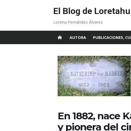
Skip
to
El Blog de Loretahu
content
Lorena Fernández Álvarez
AUTORA
PUBLICACIONES, CU
En 1882, nace K
y pionera del c