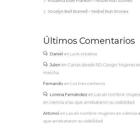
Rosalind Elsie Franklin – Nobel Run Stories
Jocelyn Bell Burnell – Nobel Run Stories
Últimos Comentarios
Daniel
en
La IA creativa
Julen
en
Cartas desde RD Congo: Mujeres e
marcha
Fernando
en
Los tres canteros
Lorena Fernández
en
Las sin nombre: mujer
en ciencia a las que arrebataron su visibilidad
Antonoi
en
Las sin nombre: mujeres en ciencia a
que arrebataron su visibilidad