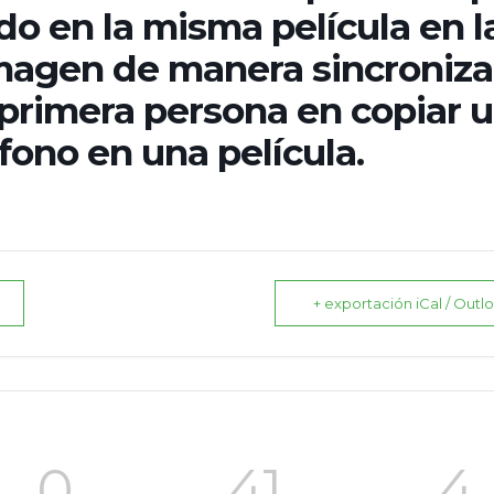
do en la misma película en l
imagen de manera sincroniza
primera persona en copiar 
ono en una película.
+ exportación iCal / Outl
0
41
3