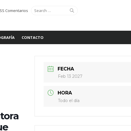
Search
Search
SS Comentarios
for:
GRAFÍA
CONTACTO
FECHA
Feb 13 2027
HORA
Todo el día
tora
ue