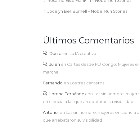
Rosalind Elsie Franklin – Nobel Run Stories
Jocelyn Bell Burnell – Nobel Run Stories
Últimos Comentarios
Daniel
en
La IA creativa
Julen
en
Cartas desde RD Congo: Mujeres e
marcha
Fernando
en
Los tres canteros
Lorena Fernández
en
Las sin nombre: mujer
en ciencia a las que arrebataron su visibilidad
Antonoi
en
Las sin nombre: mujeres en ciencia a
que arrebataron su visibilidad