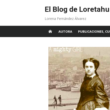
Skip
to
El Blog de Loretahu
content
Lorena Fernández Álvarez
AUTORA
PUBLICACIONES, CU