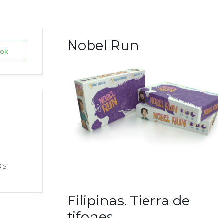
Nobel Run
ook
OS
Filipinas. Tierra de
tifones