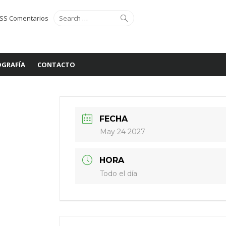
Search
Search
SS Comentarios
for:
GRAFÍA
CONTACTO
FECHA
May 24 2027
HORA
Todo el día