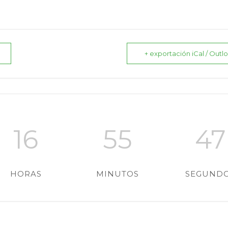
+ exportación iCal / Outl
16
55
46
HORAS
MINUTOS
SEGUND