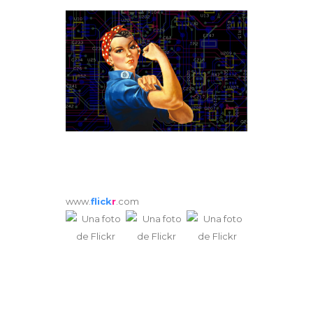
www.
flick
r
.com