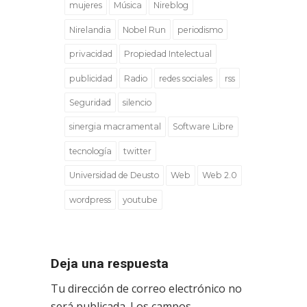
mujeres
Música
Nireblog
Nirelandia
Nobel Run
periodismo
privacidad
Propiedad Intelectual
publicidad
Radio
redes sociales
rss
Seguridad
silencio
sinergia macramental
Software Libre
tecnología
twitter
Universidad de Deusto
Web
Web 2.0
wordpress
youtube
Deja una respuesta
Tu dirección de correo electrónico no
será publicada.
Los campos