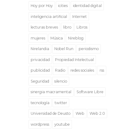
Hoy por Hoy
icities
identidad digital
inteligencia artificial
Internet
lecturas breves
libro
Libros
mujeres
Música
Nireblog
Nirelandia
Nobel Run
periodismo
privacidad
Propiedad Intelectual
publicidad
Radio
redes sociales
rss
Seguridad
silencio
sinergia macramental
Software Libre
tecnología
twitter
Universidad de Deusto
Web
Web 2.0
wordpress
youtube