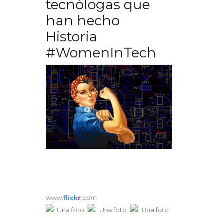
tecnólogas que
han hecho
Historia
#WomenInTech
www.
flick
r
.com