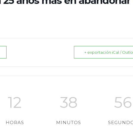
n 25 años más en abandonar 
+ exportación iCal / Outl
12
38
55
HORAS
MINUTOS
SEGUND