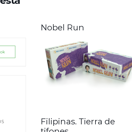
esta
Nobel Run
ook
Filipinas. Tierra de
OS
tifones