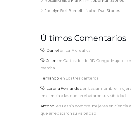
Rosalind Elsie Franklin – Nobel Run Stories
Jocelyn Bell Burnell – Nobel Run Stories
Últimos Comentarios
Daniel
en
La IA creativa
Julen
en
Cartas desde RD Congo: Mujeres e
marcha
Fernando
en
Los tres canteros
Lorena Fernández
en
Las sin nombre: mujer
en ciencia a las que arrebataron su visibilidad
Antonoi
en
Las sin nombre: mujeres en ciencia a
que arrebataron su visibilidad