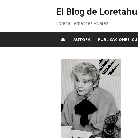
Skip
to
El Blog de Loretahu
content
Lorena Fernández Álvarez
AUTORA
PUBLICACIONES, CU