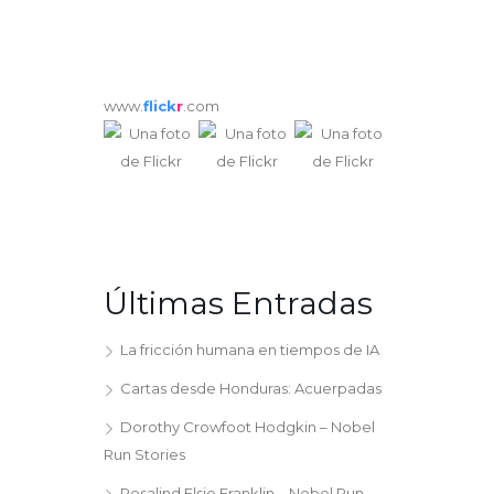
www.
flick
r
.com
Últimas Entradas
La fricción humana en tiempos de IA
Cartas desde Honduras: Acuerpadas
Dorothy Crowfoot Hodgkin – Nobel
Run Stories
Rosalind Elsie Franklin – Nobel Run