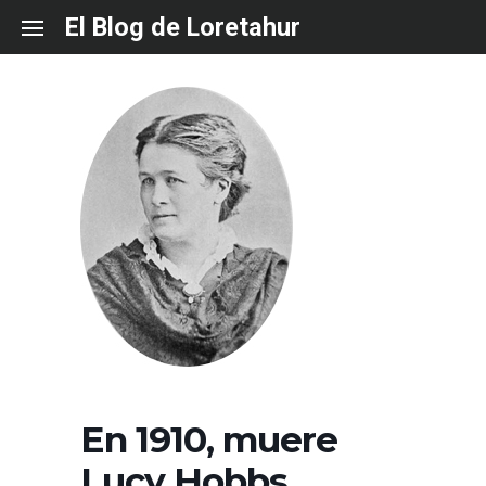
Skip
El Blog de Loretahur
to
content
En 1910, muere
Lucy Hobbs