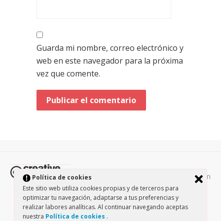
Guarda mi nombre, correo electrónico y
web en este navegador para la próxima
vez que comente.
Todos los contenidos de esta página están
Política de cookies
protegidos por la licencia
Creative Commons Attribution-
Este sitio web utiliza cookies propias y de terceros para
optimizar tu navegación, adaptarse a tus preferencias y
NonCommercial-ShareAlike 3.0.
/
Política de privacidad
/
realizar labores analíticas. Al continuar navegando aceptas
Theme by Design Lab
nuestra
Política de cookies
.