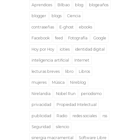
Aprendices
Bilbao
blog
blogeaños
blogger
blogs
Ciencia
contraseñas
E-ghost
ebooks
Facebook
feed
Fotografía
Google
Hoy por Hoy
icities
identidad digital
inteligencia artificial
Internet
lecturas breves
libro
Libros
mujeres
Música
Nireblog
Nirelandia
Nobel Run
periodismo
privacidad
Propiedad Intelectual
publicidad
Radio
redes sociales
rss
Seguridad
silencio
sinergia macramental
Software Libre