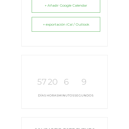
+ Añadir Google Calendar
+ exportación iCal / Outlook
57
20
6
9
DÍAS
HORAS
MINUTOS
SEGUNDOS