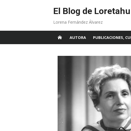
Skip
to
El Blog de Loretahu
content
Lorena Fernández Álvarez
AUTORA
PUBLICACIONES, CU