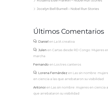
Rosalind Elsie Franklin – Nobel Run Stories
Jocelyn Bell Burnell – Nobel Run Stories
Últimos Comentarios
Daniel
en
La IA creativa
Julen
en
Cartas desde RD Congo: Mujeres e
marcha
Fernando
en
Los tres canteros
Lorena Fernández
en
Las sin nombre: mujer
en ciencia a las que arrebataron su visibilidad
Antonoi
en
Las sin nombre: mujeres en ciencia a
que arrebataron su visibilidad