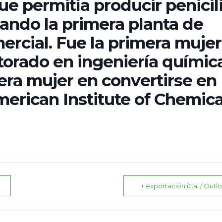
e permitía producir penicil
eando la primera planta de
rcial.​ Fue la primera mujer
torado en ingeniería químic
mera mujer en convertirse en
erican Institute of Chemica
+ exportación iCal / Outl