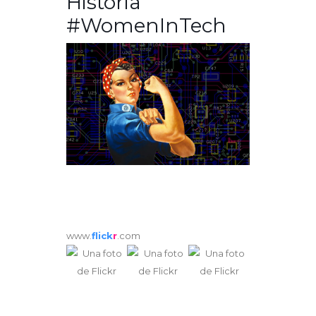
Historia
#WomenInTech
www.
flick
r
.com