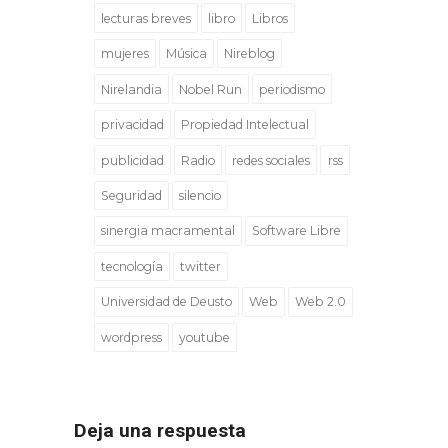
lecturas breves
libro
Libros
mujeres
Música
Nireblog
Nirelandia
Nobel Run
periodismo
privacidad
Propiedad Intelectual
publicidad
Radio
redes sociales
rss
Seguridad
silencio
sinergia macramental
Software Libre
tecnología
twitter
Universidad de Deusto
Web
Web 2.0
wordpress
youtube
Deja una respuesta