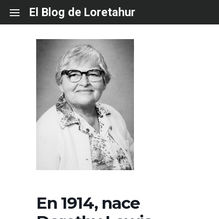
Skip
El Blog de Loretahur
to
content
En 1914, nace