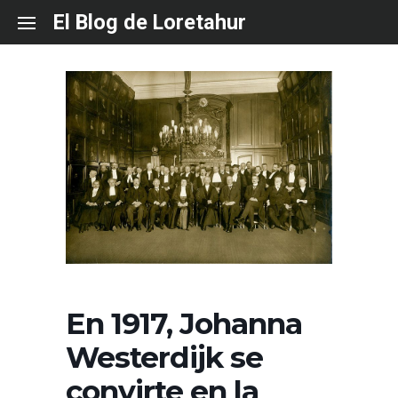
Skip
El Blog de Loretahur
to
content
En 1917, Johanna
Westerdijk se
convirte en la