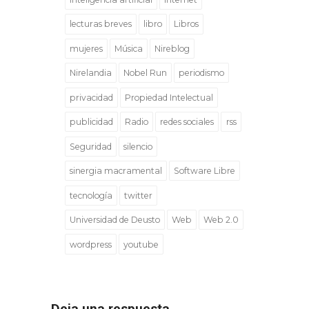
lecturas breves
libro
Libros
mujeres
Música
Nireblog
Nirelandia
Nobel Run
periodismo
privacidad
Propiedad Intelectual
publicidad
Radio
redes sociales
rss
Seguridad
silencio
sinergia macramental
Software Libre
tecnología
twitter
Universidad de Deusto
Web
Web 2.0
wordpress
youtube
Deja una respuesta