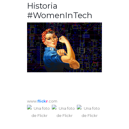
Historia
#WomenInTech
www.
flick
r
.com