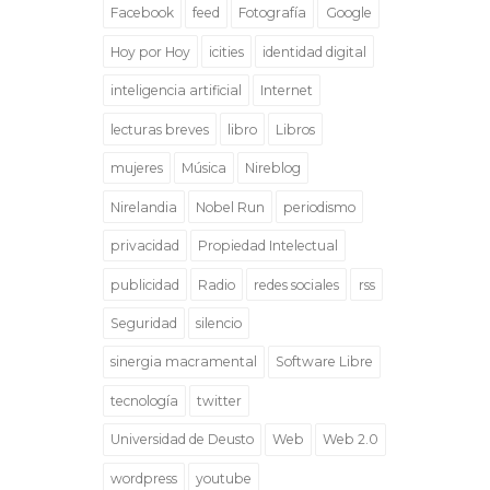
Facebook
feed
Fotografía
Google
Hoy por Hoy
icities
identidad digital
inteligencia artificial
Internet
lecturas breves
libro
Libros
mujeres
Música
Nireblog
Nirelandia
Nobel Run
periodismo
privacidad
Propiedad Intelectual
publicidad
Radio
redes sociales
rss
Seguridad
silencio
sinergia macramental
Software Libre
tecnología
twitter
Universidad de Deusto
Web
Web 2.0
wordpress
youtube