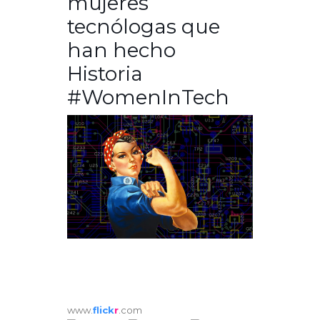
mujeres
tecnólogas que
han hecho
Historia
#WomenInTech
www.
flick
r
.com