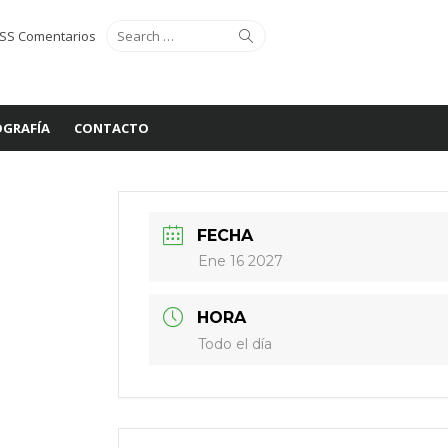
Search
Search
SS Comentarios
for:
GRAFÍA
CONTACTO
FECHA
Ene 16 2027
HORA
Todo el día