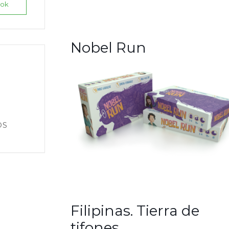
ook
Nobel Run
O
Filipinas. Tierra de
tifones