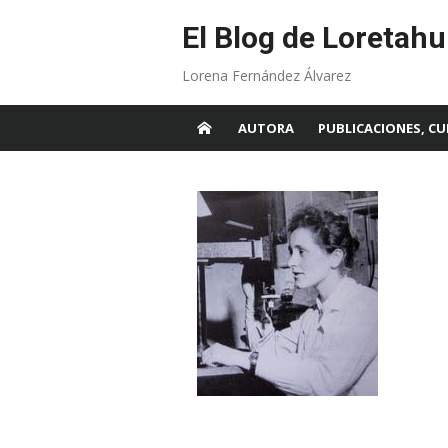
Skip
to
El Blog de Loretahu
content
Lorena Fernández Álvarez
AUTORA
PUBLICACIONES, CU