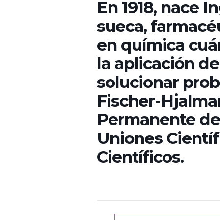
En 1918, nace I
sueca, farmacéu
en química cuán
la aplicación d
solucionar prob
Fischer-Hjalmar
Permanente del
Uniones Científ
Científicos.