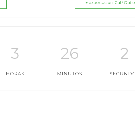
+ exportación iCal / Outl
3
26
1
HORAS
MINUTOS
SEGUND