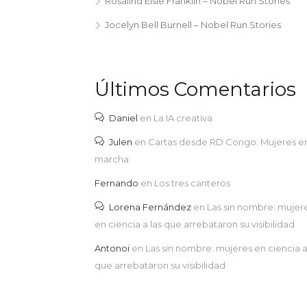
Rosalind Elsie Franklin – Nobel Run Stories
Jocelyn Bell Burnell – Nobel Run Stories
Últimos Comentarios
Daniel
en
La IA creativa
Julen
en
Cartas desde RD Congo: Mujeres e
marcha
Fernando
en
Los tres canteros
Lorena Fernández
en
Las sin nombre: mujer
en ciencia a las que arrebataron su visibilidad
Antonoi
en
Las sin nombre: mujeres en ciencia a
que arrebataron su visibilidad