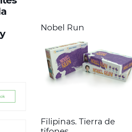
ntes
la
Nobel Run
my
ook
Filipinas. Tierra de
tifones