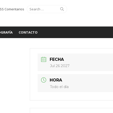
Search
Search
SS Comentarios
for:
GRAFÍA
CONTACTO
FECHA
Jul 26 2027
HORA
Todo el día