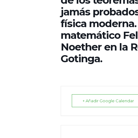
de los teorema
jamás probados 
física moderna.
matemático Fel
Noether en la R
Gotinga.
+ Añadir Google Calendar