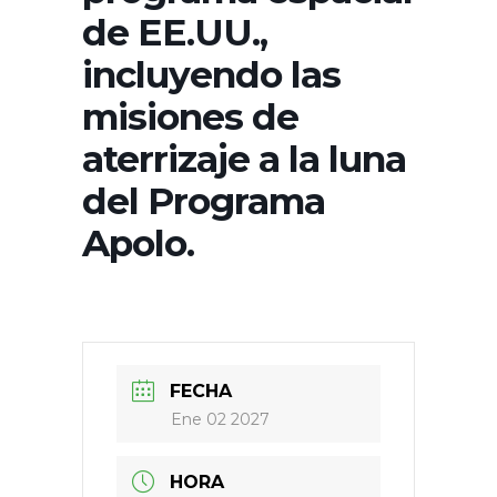
de EE.UU.,
incluyendo las
misiones de
aterrizaje a la luna
del Programa
Apolo.
FECHA
Ene 02 2027
HORA