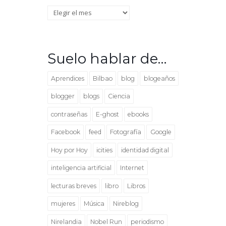
Archivo
Suelo hablar de…
Aprendices
Bilbao
blog
blogeaños
blogger
blogs
Ciencia
contraseñas
E-ghost
ebooks
Facebook
feed
Fotografía
Google
Hoy por Hoy
icities
identidad digital
inteligencia artificial
Internet
lecturas breves
libro
Libros
mujeres
Música
Nireblog
Nirelandia
Nobel Run
periodismo