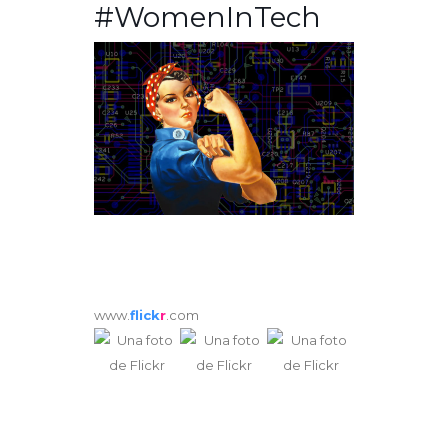
#WomenInTech
www.
flick
r
.com