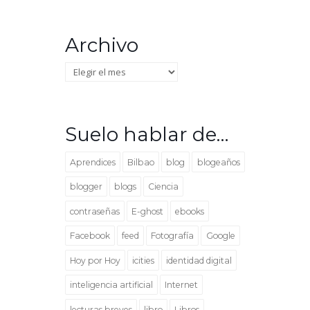
Archivo
Archivo
Suelo hablar de…
Aprendices
Bilbao
blog
blogeaños
blogger
blogs
Ciencia
contraseñas
E-ghost
ebooks
Facebook
feed
Fotografía
Google
Hoy por Hoy
icities
identidad digital
inteligencia artificial
Internet
lecturas breves
libro
Libros