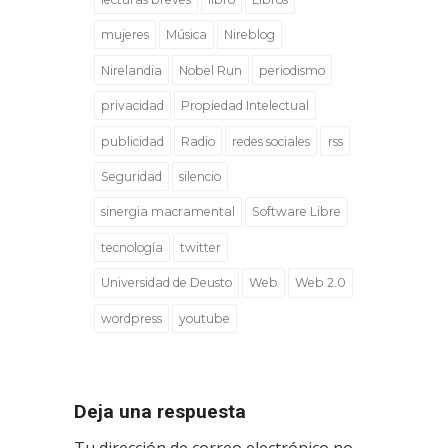
mujeres
Música
Nireblog
Nirelandia
Nobel Run
periodismo
privacidad
Propiedad Intelectual
publicidad
Radio
redes sociales
rss
Seguridad
silencio
sinergia macramental
Software Libre
tecnología
twitter
Universidad de Deusto
Web
Web 2.0
wordpress
youtube
Deja una respuesta