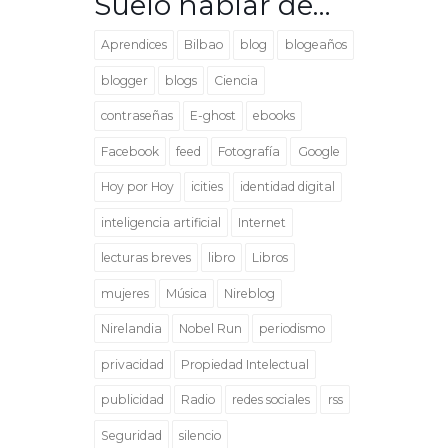
Suelo hablar de…
Aprendices
Bilbao
blog
blogeaños
blogger
blogs
Ciencia
contraseñas
E-ghost
ebooks
Facebook
feed
Fotografía
Google
Hoy por Hoy
icities
identidad digital
inteligencia artificial
Internet
lecturas breves
libro
Libros
mujeres
Música
Nireblog
Nirelandia
Nobel Run
periodismo
privacidad
Propiedad Intelectual
publicidad
Radio
redes sociales
rss
Seguridad
silencio