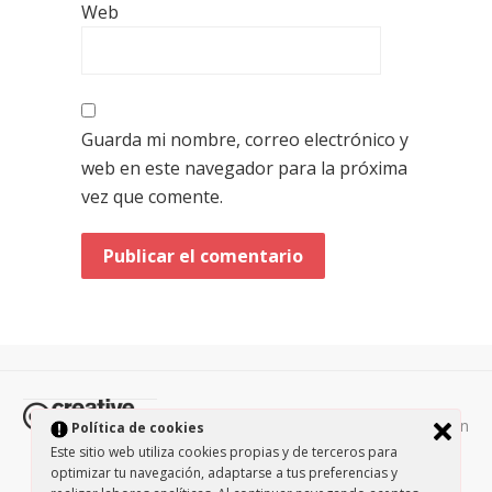
Web
Guarda mi nombre, correo electrónico y
web en este navegador para la próxima
vez que comente.
Todos los contenidos de esta página están
Política de cookies
protegidos por la licencia
Creative Commons Attribution-
Este sitio web utiliza cookies propias y de terceros para
NonCommercial-ShareAlike 3.0.
/
Política de privacidad
/
optimizar tu navegación, adaptarse a tus preferencias y