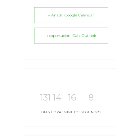
+ Añadir Google Calendar
+ exportación iCal / Outlook
131
14
16
8
DÍAS
HORAS
MINUTOS
SEGUNDOS