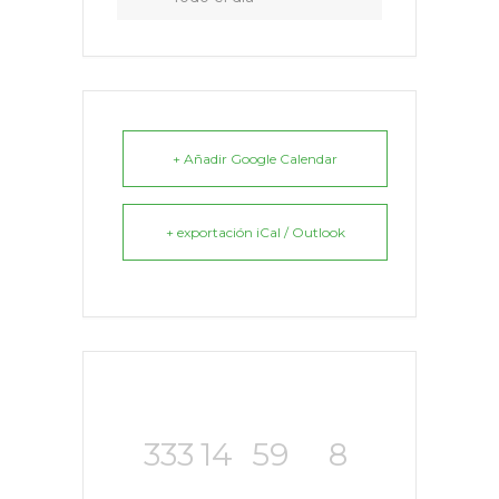
+ Añadir Google Calendar
+ exportación iCal / Outlook
333
14
59
7