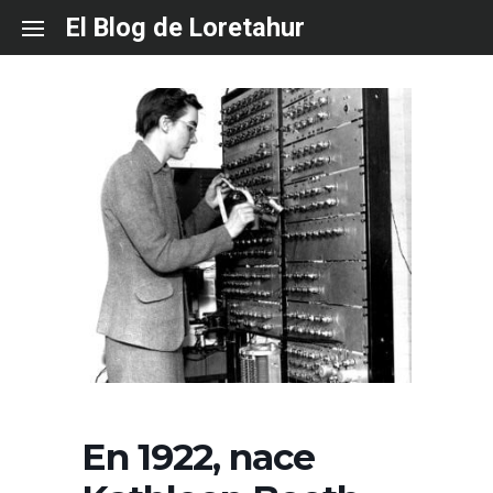
Skip
El Blog de Loretahur
to
content
En 1922, nace