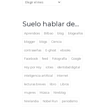
Archivo
Suelo hablar de…
Aprendices
Bilbao
blog
blogeaños
blogger
blogs
Ciencia
contraseñas
E-ghost
ebooks
Facebook
feed
Fotografía
Google
Hoy por Hoy
icities
identidad digital
inteligencia artificial
Internet
lecturas breves
libro
Libros
mujeres
Música
Nireblog
Nirelandia
Nobel Run
periodismo