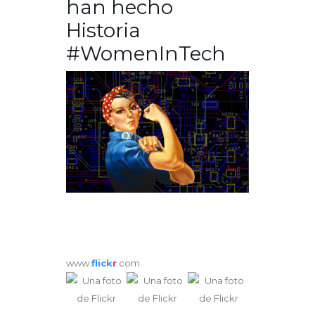
han hecho
Historia
#WomenInTech
www.
flick
r
.com