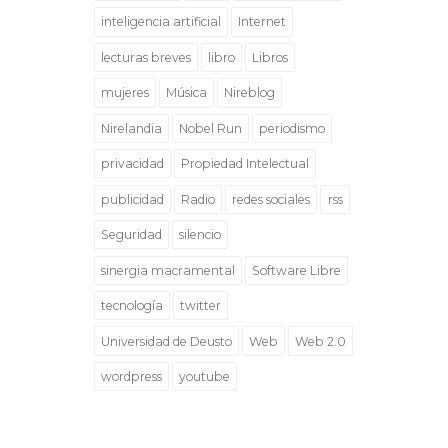
inteligencia artificial
Internet
lecturas breves
libro
Libros
mujeres
Música
Nireblog
Nirelandia
Nobel Run
periodismo
privacidad
Propiedad Intelectual
publicidad
Radio
redes sociales
rss
Seguridad
silencio
sinergia macramental
Software Libre
tecnología
twitter
Universidad de Deusto
Web
Web 2.0
wordpress
youtube