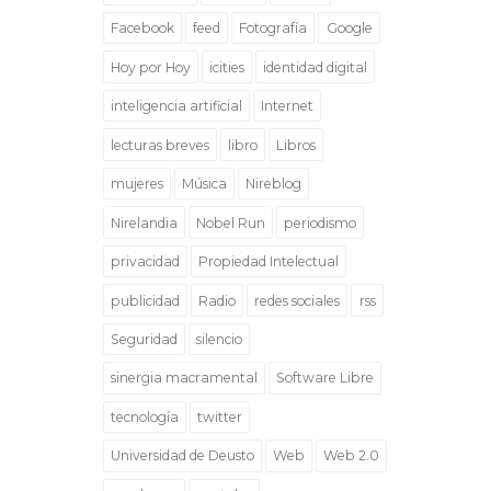
Facebook
feed
Fotografía
Google
Hoy por Hoy
icities
identidad digital
inteligencia artificial
Internet
lecturas breves
libro
Libros
mujeres
Música
Nireblog
Nirelandia
Nobel Run
periodismo
privacidad
Propiedad Intelectual
publicidad
Radio
redes sociales
rss
Seguridad
silencio
sinergia macramental
Software Libre
tecnología
twitter
Universidad de Deusto
Web
Web 2.0