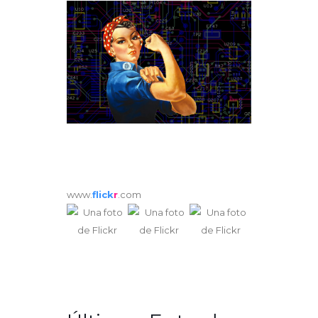
www.
flick
r
.com