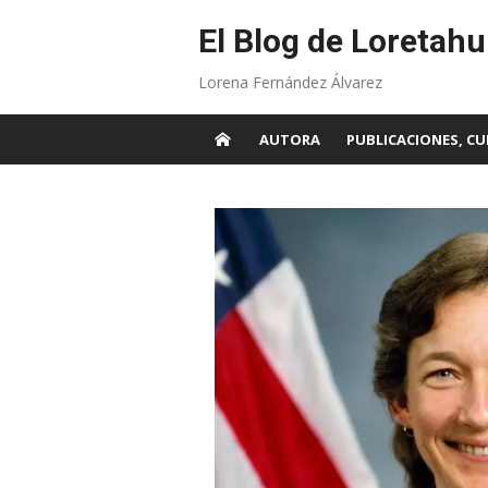
Skip
to
El Blog de Loretahu
content
Lorena Fernández Álvarez
AUTORA
PUBLICACIONES, CU