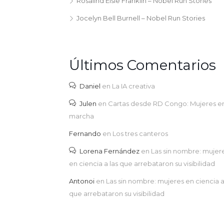
Rosalind Elsie Franklin – Nobel Run Stories
Jocelyn Bell Burnell – Nobel Run Stories
Últimos Comentarios
Daniel
en
La IA creativa
Julen
en
Cartas desde RD Congo: Mujeres e
marcha
Fernando
en
Los tres canteros
Lorena Fernández
en
Las sin nombre: mujer
en ciencia a las que arrebataron su visibilidad
Antonoi
en
Las sin nombre: mujeres en ciencia a
que arrebataron su visibilidad