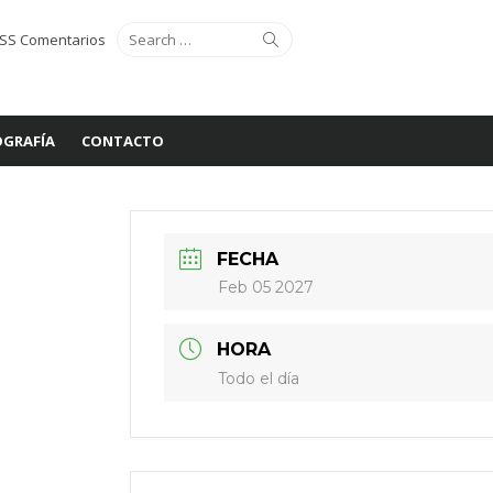
Search
Search
SS Comentarios
for:
GRAFÍA
CONTACTO
FECHA
Feb 05 2027
HORA
Todo el día