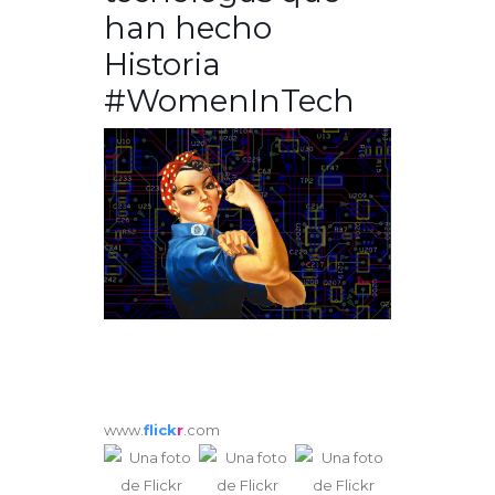
han hecho
Historia
#WomenInTech
www.
flick
r
.com