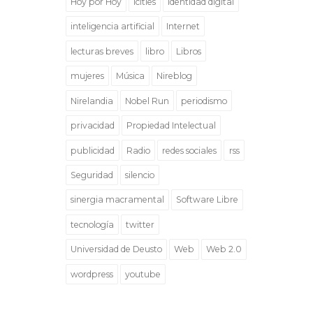
Hoy por Hoy
icities
identidad digital
inteligencia artificial
Internet
lecturas breves
libro
Libros
mujeres
Música
Nireblog
Nirelandia
Nobel Run
periodismo
privacidad
Propiedad Intelectual
publicidad
Radio
redes sociales
rss
Seguridad
silencio
sinergia macramental
Software Libre
tecnología
twitter
Universidad de Deusto
Web
Web 2.0
wordpress
youtube