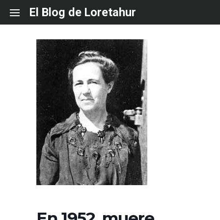
Skip
El Blog de Loretahur
to
content
En 1952, muere