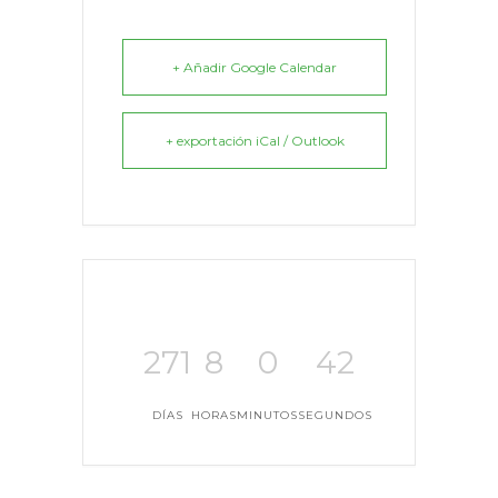
+ Añadir Google Calendar
+ exportación iCal / Outlook
271
8
0
42
DÍAS
HORAS
MINUTOS
SEGUNDOS