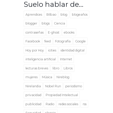
Suelo hablar de…
Aprendices
Bilbao
blog
blogeaños
blogger
blogs
Ciencia
contraseñas
E-ghost
ebooks
Facebook
feed
Fotografía
Google
Hoy por Hoy
icities
identidad digital
inteligencia artificial
Internet
lecturas breves
libro
Libros
mujeres
Música
Nireblog
Nirelandia
Nobel Run
periodismo
privacidad
Propiedad Intelectual
publicidad
Radio
redes sociales
rss
Seguridad
silencio