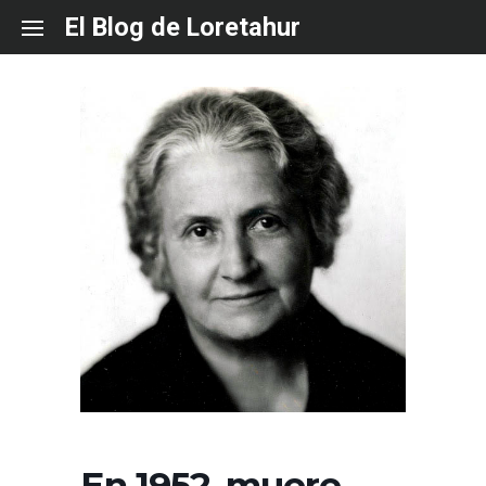
Skip
El Blog de Loretahur
to
content
En 1952, muere