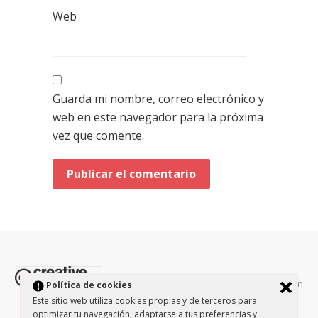
Web
Guarda mi nombre, correo electrónico y
web en este navegador para la próxima
vez que comente.
Todos los contenidos de esta página están
Política de cookies
protegidos por la licencia
Creative Commons Attribution-
Este sitio web utiliza cookies propias y de terceros para
optimizar tu navegación, adaptarse a tus preferencias y
NonCommercial-ShareAlike 3.0.
/
Política de privacidad
/