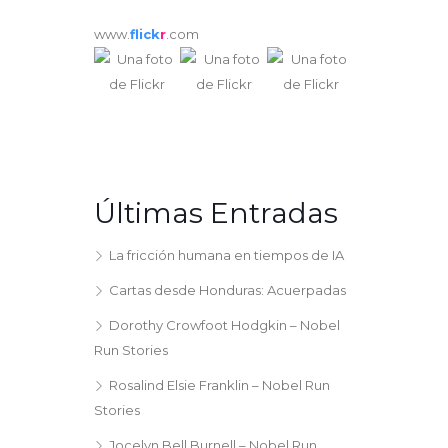
www.
flick
r
.com
Últimas Entradas
La fricción humana en tiempos de IA
Cartas desde Honduras: Acuerpadas
Dorothy Crowfoot Hodgkin – Nobel
Run Stories
Rosalind Elsie Franklin – Nobel Run
Stories
Jocelyn Bell Burnell – Nobel Run